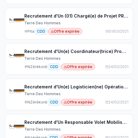
Recrutement d'Un (01) Chargé(e) de Projet PROTEJEM
Terre Des Hommes
Pita
CDD
Offre expirée
01/03/2021
Recrutement d'Un(e) Coordinateur(trice) Programme URGENCE EBOLA - PCI / Wash & Mobilisation Communautaire
Terre Des Hommes
NZérékoré
CDD
Offre expirée
24/02/2021
Recrutement d'Un(e) Logisticien(ne) Opérationnel(le) - Urgence EBOLA
Terre Des Hommes
NZérékoré
CDD
Offre expirée
24/02/2021
Recrutement d'Un Responsable Volet Mobilisation Communautaire - Urgence EBOLA
Terre Des Hommes
Nzérékoré
CDD
Offre expirée
24/02/2021