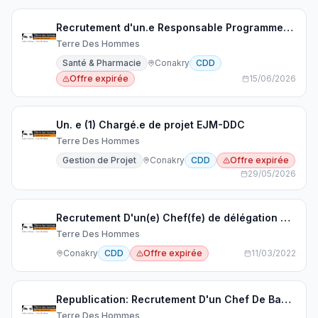
Recrutement d'un.e Responsable Programmes Santé-Guinée
Terre Des Hommes
Santé & Pharmacie
Conakry
CDD
Offre expirée
15/06/2026
Un. e (1) Chargé.e de projet EJM-DDC
Terre Des Hommes
Gestion de Projet
Conakry
CDD
Offre expirée
29/05/2026
Recrutement D'un(e) Chef(fe) de délégation Guinée - Conakry, Guinée
Terre Des Hommes
Conakry
CDD
Offre expirée
11/03/2022
Republication: Recrutement D'un Chef De Base Pour Le Bureau De Labé
Terre Des Hommes