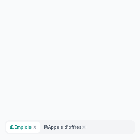
Emplois
Appels d'offres
(
3
)
(
0
)