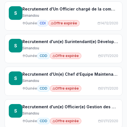
Recrutement d'Un Officier chargé de la communication communautaire et de la consultation publique
S
Simandou
Guinée
CDI
Offre expirée
14/12/2020
Recrutement d'un(e) Surintendant(e) Développement Communautaire
S
Simandou
Guinée
CDD
Offre expirée
01/11/2020
Recrutement d'Un(e) Chef d’Equipe Maintenance
S
Simandou
Guinée
CDD
Offre expirée
01/11/2020
Recrutement d'un(e) Officier(e) Gestion des Urgences
S
Simandou
Guinée
CDD
Offre expirée
01/11/2020