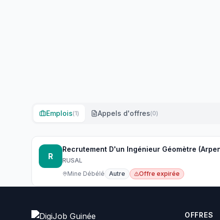
Emplois
Appels d'offres
(
1
)
(
0
)
Recrutement D'un Ingénieur Géomètre (Arpen
R
RUSAL
Mine Débélé
Autre
Offre expirée
OFFRES