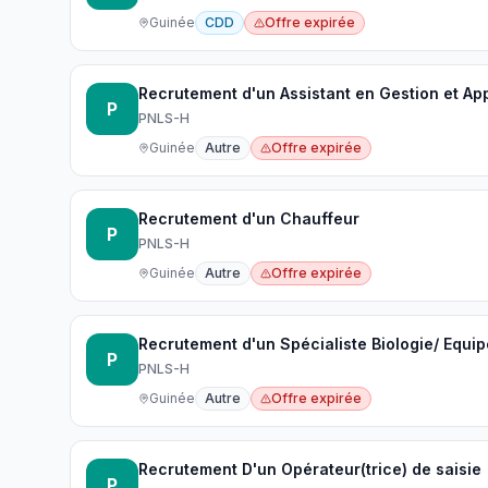
Guinée
CDD
Offre expirée
Recrutement d'un Assistant en Gestion et A
P
PNLS-H
Guinée
Autre
Offre expirée
Recrutement d'un Chauffeur
P
PNLS-H
Guinée
Autre
Offre expirée
Recrutement d'un Spécialiste Biologie/ Equi
P
PNLS-H
Guinée
Autre
Offre expirée
Recrutement D'un Opérateur(trice) de saisie
P