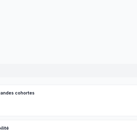
randes cohortes
lité