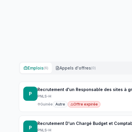
Emplois
Appels d'offres
(
6
)
(
0
)
Recrutement d'un Responsable des sites à g
P
PNLS-H
Guinée
Autre
Offre expirée
Recrutement D'un Chargé Budget et Comptabi
P
PNLS-H