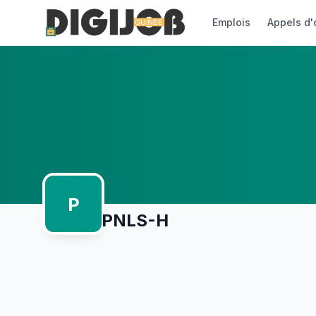
Emplois
Appels d'
P
PNLS-H