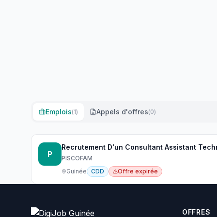
Emplois
Appels d'offres
(
1
)
(
0
)
P
PISCOFAM
Guinée
CDD
Offre expirée
OFFRES