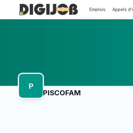
Emplois
Appels d'
P
PISCOFAM