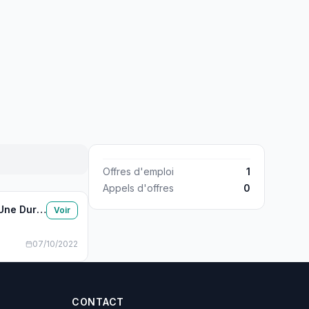
Offres d'emploi
1
Appels d'offres
0
Recrutement D'un Consultant Assistant Technique En Appui Au Plan Quinquennal Du PSDDA De L’ANAG Pour Une Durée De 9 Mois
Voir
07/10/2022
CONTACT