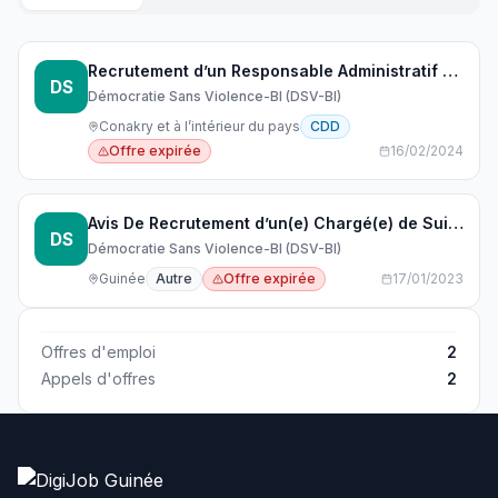
Recrutement d’un Responsable Administratif et Financier-RAF (H/F)
DS
Démocratie Sans Violence-BI (DSV-BI)
Conakry et à l’intérieur du pays
CDD
Offre expirée
16/02/2024
Avis De Recrutement d’un(e) Chargé(e) de Suivi, Evaluation, et Apprentissage (Monitoring, Evaluation, Accountability and Learning/MEAL Officer)
DS
Démocratie Sans Violence-BI (DSV-BI)
Guinée
Autre
Offre expirée
17/01/2023
Offres d'emploi
2
Appels d'offres
2