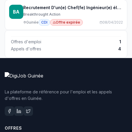
Recrutement D'un(e) Chef(fe) Ingénieur(e) électricien(ne)
BA
Breakthrought Action
Guinée
CDI
Offre expirée
08/04/2022
Offres d'emploi
1
Appels d'offres
4
La plateforme de référence pour l'emploi et les appels
d'offres en Guinée.
OFFRES