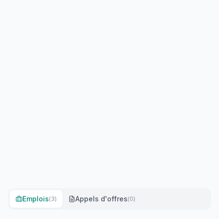
Emplois
Appels d'offres
(
3
)
(
0
)