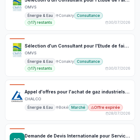
OMVS
Énergie & Eau
Conakry
Consultance
17j restants
30/07/2026
Sélection d'un Consultant pour l'Etude de faisabilité de l'hybridation solaire des centrales hydroélectriques de Gouina et de Félou
OMVS
Énergie & Eau
Conakry
Consultance
17j restants
30/07/2026
Appel d'offres pour l'achat de gaz industriels par Chalco Guinea Company S.A. et Chalco Guinea Port S.A.
CHALCO
Énergie & Eau
Boké
Marché
Offre expirée
28/07/2026
Demande de Devis Internationale pour Services de Construction - Installation d'un Système Solaire Photovoltaïque