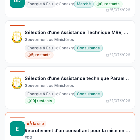
DD
Énergie & Eau
Conakry
Marché
8j restants
25/07/2026
Sélection d'une Assistance Technique MRV, Audits, Registre Carbone et Marchés Carbone pour la Phase Pilote de l'Instrument de Tarification du Carbone (ITC) du Secteur Extractif
Gouverment ou Ministères
Énergie & Eau
Conakry
Consultance
5j restants
22/07/2026
Sélection d'une Assistance technique Paramètres Techniques et Économiques pour la Phase Pilote de l'Instrument de Tarification du Carbone (ITC) du Secteur Extractif
Gouverment ou Ministères
Énergie & Eau
Conakry
Consultance
10j restants
22/07/2026
À la une
E
Recrutement d'un consultant pour la mise en place d'un système d'archivage au sein de l'UGP du PAAEG et de l'OPMP-PPP
EDG