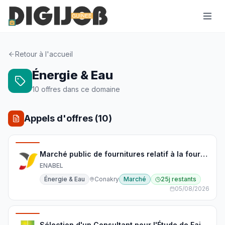
Retour à l'accueil
Énergie & Eau
10
offre
s
dans ce domaine
Appels d'offres (
10
)
Marché public de fournitures relatif à la fourniture, installation et mise en service de pompes immergées ainsi que la formation des opérateurs
ENABEL
Énergie & Eau
Conakry
Marché
25j restants
05/08/2026
Sélection d'un Consultant pour l'Étude de Faisabilité sur la Résilience Énergétique de l'OMVS