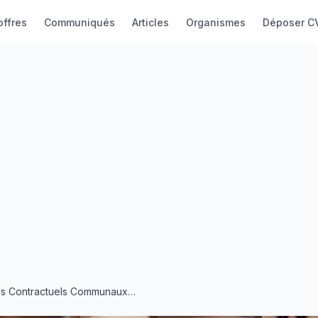
offres
Communiqués
Articles
Organismes
Déposer C
Pré-enrôlement Des Contractuels Communaux Du MEPU-A, Des Homologues De L'enseignement Supérieur Et Des Stagiaires De La RTG au FUGAS