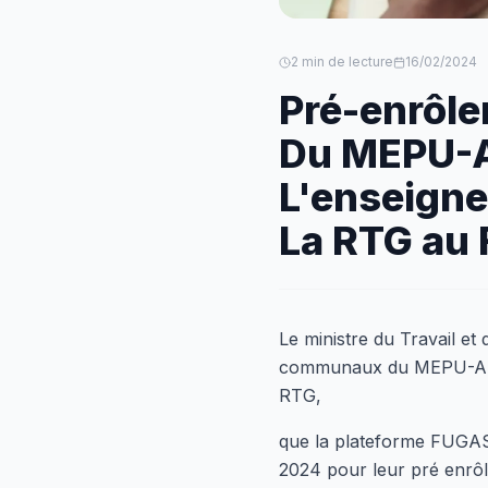
2
min de lecture
16/02/2024
Pré-enrôl
Du MEPU-A
L'enseigne
La RTG au
Le ministre du Travail et
communaux du MEPU-A, de
RTG,
que la plateforme FUGAS 
2024 pour leur pré enrô