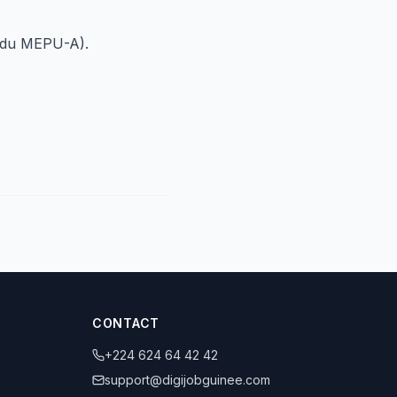
x du MEPU-A).
CONTACT
+224 624 64 42 42
support@digijobguinee.com