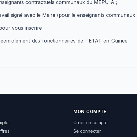
enseignants contractuels communaux du MEPU-A ;
ravail signé avec le Maire (pour le enseignants communau
pour vous inscrire :
eenrolement-des-fonctionnaires-de-l-ETAT-en-Guinee
MON COMPTE
mploi
Créer un compte
ffres
Se connecter