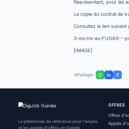
Représentant, pour les 
La copie du contrat de t
Consultez le lien suivant 
S-incrire-au-FUGAS---pr
[IMAGE]
Partager :
OFFRES
Offres d'e
La plateforme de référence pour l'emploi
Appels d'o
et les appels d'offres en Guinée.