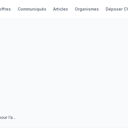
offres
Communiqués
Articles
Organismes
Déposer C
Recrutement d’un consultant Individuel pour l’assistance technique pour élaboration d’un Manuel de Réponses aux chocs